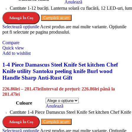
Anulează
Cantitate 1-12 bucăți. Lanterna solară cu flacără, 12 LED-uri, lumin
Adaugă În Coș
Cumpără acum
Selectează opțiunile
Acest produs are mai multe variante. Opțiunile
pot fi selectate pe pagina produsului.
Compare
Quick view
Add to wishlist
1-4 Piece Damascus Steel Knife Set kitchen Chef
Knife utility Santoku peeling knife Burl wood
Handle Sharp Anti-Rust Gift
226.86
lei
–
281.47
lei
Interval de prețuri: 226.86lei până la
281.47lei
Culoare
Anulează
Cantitate 1-4 Piece Damascus Steel Knife Set kitchen Chef Knife
Adaugă În Coș
Cumpără acum
Selectează opțiunile
Acest produs are mai multe variante. Opțiunile