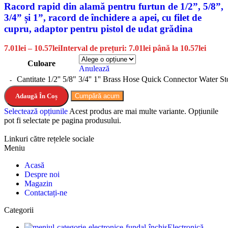
Racord rapid din alamă pentru furtun de 1/2”, 5/8”,
3/4” și 1”, racord de închidere a apei, cu filet de
cupru, adaptor pentru pistol de udat grădina
7.01
lei
–
10.57
lei
Interval de prețuri: 7.01lei până la 10.57lei
Culoare
Anulează
Cantitate 1/2'' 5/8" 3/4'' 1'' Brass Hose Quick Connector Water
Adaugă În Coș
Cumpără acum
Selectează opțiunile
Acest produs are mai multe variante. Opțiunile
pot fi selectate pe pagina produsului.
Linkuri către rețelele sociale
Meniu
Acasă
Despre noi
Magazin
Contactați-ne
Categorii
Electronică