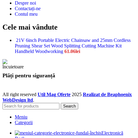
Despre noi
Contactați-ne
Contul meu
Cele mai vândute
21V 6inch Portable Electric Chainsaw and 25mm Cordless
Pruning Shear Set Wood Splitting Cutting Machine Kit
Handheld Woodworking
61.06
lei
Plăți pentru siguranță
All right reserved
Util Mag Oferte
2025
Realizat de Beaphoenix
WebDesign ltd
.
Search
Meniu
Categorii
Electronică