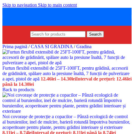
Skip to navigation
Skip to main content
Search
Prima pagină
/
CASA SI GRADINA
/
Gradina
Furtun flexibil extensibil de 25FT-100FT, pentru grădină, accesorii
de grădinărit, spălare auto la presiune înaltă, 7 funcții de pulverizare
a apei, pistol de apă
12.46
lei
–
14.30
lei
Interval de prețuri: 12.46lei
până la 14.30lei
Back to products
Noi covorașe de protecție a copacilor – Pânză ecologică de control
al buruienilor, inel de mulcire, barieră rotundă împotriva buruienilor,
acoperitoare pentru plante, pentru grădini interioare și exterioare
8.11
lei
–
8.74
lei
Interval de prețuri: 8.11lei până la 8.74lei