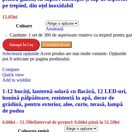
pe trepied, din oțel inoxidabil
15.85
lei
Culoare
Anulează
Cantitate: 1 set de 360 de aspersoare rotative cu trepied pentru gaz
Adaugă În Coș
Cumpără acum
Selectează opțiunile
Acest produs are mai multe variante. Opțiunile
pot fi selectate pe pagina produsului.
Compare
Quick view
Add to wishlist
1-12 bucăți, lanternă solară cu flacără, 12 LED-uri,
lumină pâlpâitoare, rezistentă la apă, decor de
grădină, pentru exterior, alee, curte, terasă, lampă
de podea
6.66
lei
–
51.59
lei
Interval de prețuri: 6.66lei până la 51.59lei
Culoarea emisă