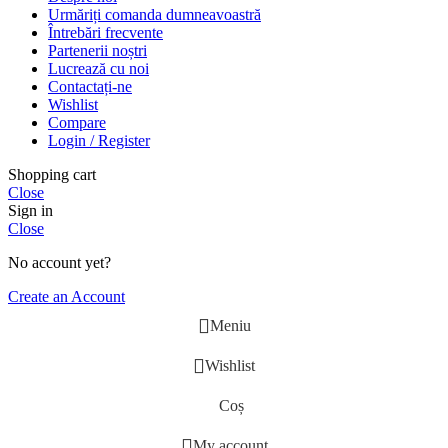
Urmăriți comanda dumneavoastră
Întrebări frecvente
Partenerii noștri
Lucrează cu noi
Contactați-ne
Wishlist
Compare
Login / Register
Shopping cart
Close
Sign in
Close
No account yet?
Create an Account
Meniu
Wishlist
Coș
My account