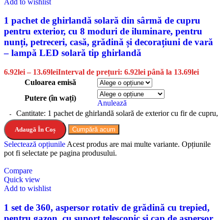
Add to wishlist
1 pachet de ghirlandă solară din sârmă de cupru
pentru exterior, cu 8 moduri de iluminare, pentru
nunți, petreceri, casă, grădină și decorațiuni de vară
– lampă LED solară tip ghirlandă
6.92
lei
–
13.69
lei
Interval de prețuri: 6.92lei până la 13.69lei
Culoarea emisă
Putere (în wați)
Anulează
Cantitate: 1 pachet de ghirlandă solară de exterior cu fir de cupru
Adaugă În Coș
Cumpără acum
Selectează opțiunile
Acest produs are mai multe variante. Opțiunile
pot fi selectate pe pagina produsului.
Compare
Quick view
Add to wishlist
1 set de 360, aspersor rotativ de grădină cu trepied,
pentru gazon, cu suport telescopic și cap de aspersor