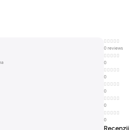
0 reviews
na
0
0
0
0
0
Recenzii