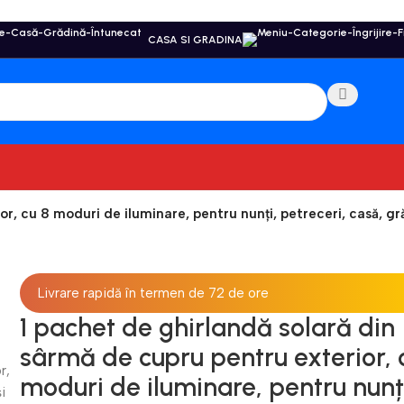
CASA SI GRADINA
r, cu 8 moduri de iluminare, pentru nunți, petreceri, casă, gr
Livrare rapidă în termen de 72 de ore
1 pachet de ghirlandă solară din
sârmă de cupru pentru exterior, 
moduri de iluminare, pentru nunț