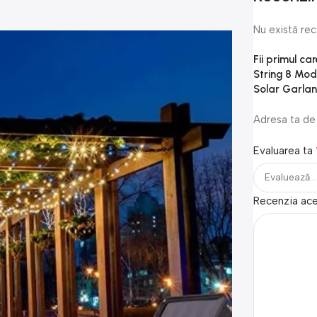
Nu există re
Fii primul ca
String 8 Mo
Solar Garla
Adresa ta de 
Evaluarea ta
Recenzia ac