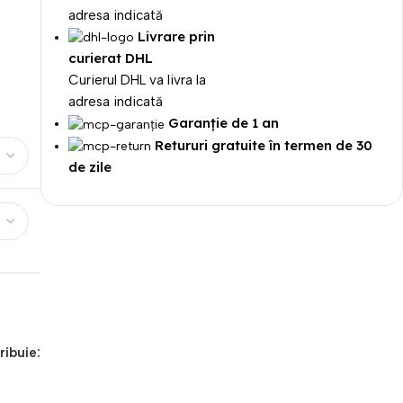
adresa indicată
D
Livrare prin
2-3 zile
curierat DHL
Curierul DHL va livra la
adresa indicată
Garanție de 1 an
Retururi gratuite în termen de 30
de zile
ribuie: