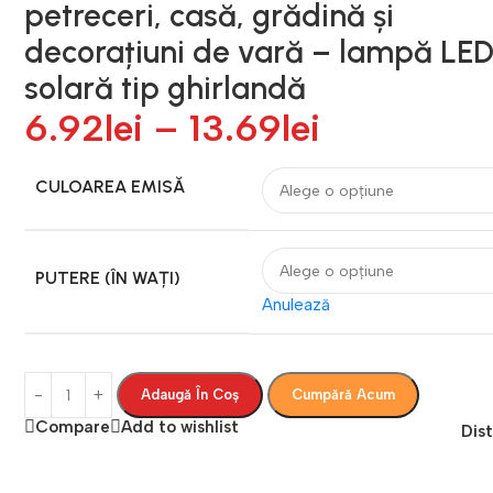
petreceri, casă, grădină și
decorațiuni de vară – lampă LE
solară tip ghirlandă
6.92
lei
–
13.69
lei
CULOAREA EMISĂ
PUTERE (ÎN WAȚI)
Anulează
Adaugă În Coș
Cumpără Acum
Compare
Add to wishlist
Dist