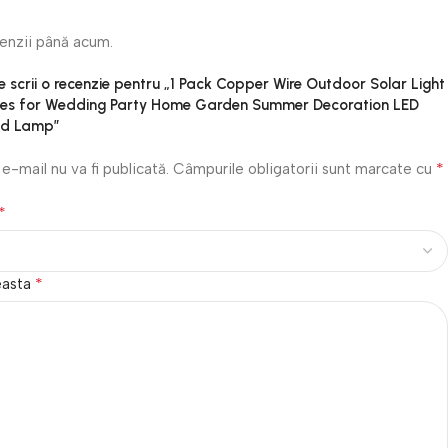
cenzii până acum.
re scrii o recenzie pentru „1 Pack Copper Wire Outdoor Solar Light
des for Wedding Party Home Garden Summer Decoration LED
nd Lamp”
*
e-mail nu va fi publicată.
Câmpurile obligatorii sunt marcate cu
*
*
easta