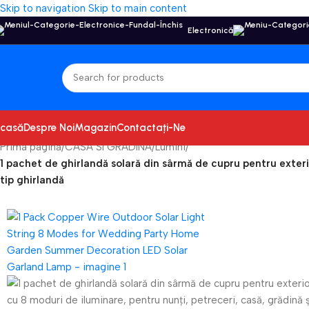
Skip to navigation
Skip to main content
Electronică
casă
Despre Noi
Magazin
Contactați-Ne
Prima pagină
/
CASA SI GRADINA
/
Lumini
/
1 pachet de ghirlandă solară din sârmă de cupru pentru exterio
tip ghirlandă