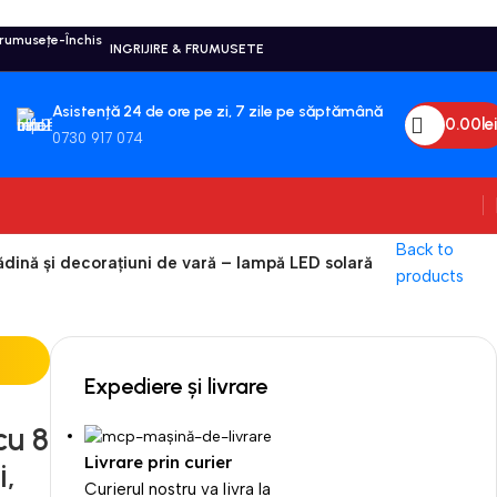
INGRIJIRE & FRUMUSETE
Asistență 24 de ore pe zi, 7 zile pe săptămână
0.00
Lei
0730 917 074
Back to
ădină și decorațiuni de vară – lampă LED solară
products
Expediere și livrare
cu 8
2-3 zile
Livrare prin curier
i,
Curierul nostru va livra la