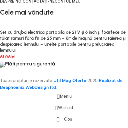
DESPRE NOI
CONTACTAȚI-NE
CONTUL MEU
Cele mai vândute
Set cu drujbă electrică portabilă de 21 V și 6 inch și foarfece de
tăiat ramuri fără fir de 25 mm – Kit de mașină pentru tăierea și
despicarea lemnului – Unelte portabile pentru prelucrarea
lemnului
61.06
lei
Plăți pentru siguranță
Toate drepturile rezervate
Util Mag Oferte
2025
Realizat de
Beaphoenix WebDesign ltd
.
Meniu
Wishlist
Coș
onică