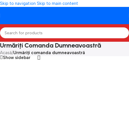
Skip to navigation
Skip to main content
Urmăriți Comanda Dumneavoastră
Acasă
/
Urmăriți comanda dumneavoastră
Show sidebar
Order tracking
Pentru a urmări comanda, te rog să introduci ID-ul
comenzii în caseta de mai jos și apoi să apeși pe
butonul „Urmărește”. ID-ul comenzii îl găsești pe
chitanță și în emailul de confirmare pe care l-ai primit.