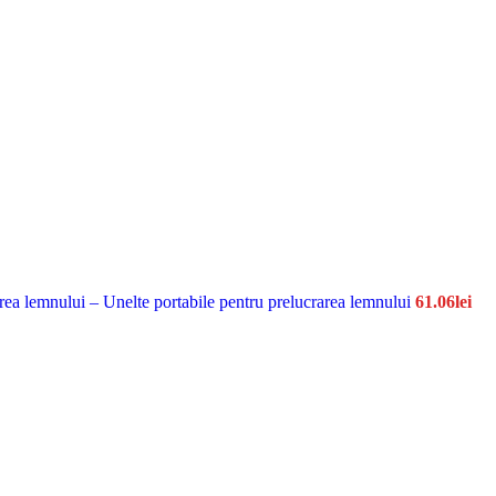
carea lemnului – Unelte portabile pentru prelucrarea lemnului
61.06
lei