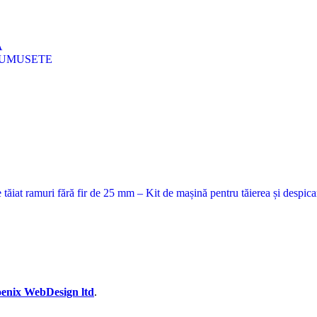
A
FRUMUSETE
de tăiat ramuri fără fir de 25 mm – Kit de mașină pentru tăierea și despi
oenix WebDesign ltd
.