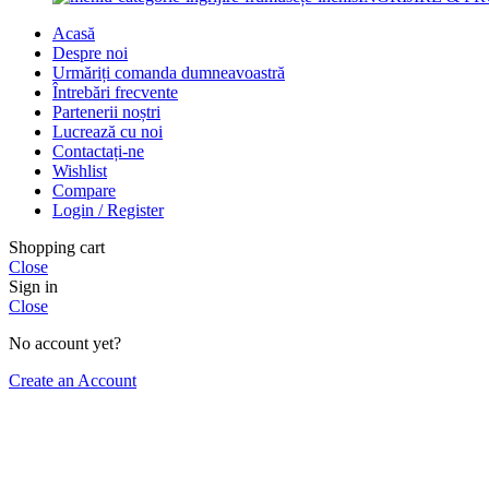
Acasă
Despre noi
Urmăriți comanda dumneavoastră
Întrebări frecvente
Partenerii noștri
Lucrează cu noi
Contactați-ne
Wishlist
Compare
Login / Register
Shopping cart
Close
Sign in
Close
No account yet?
Create an Account