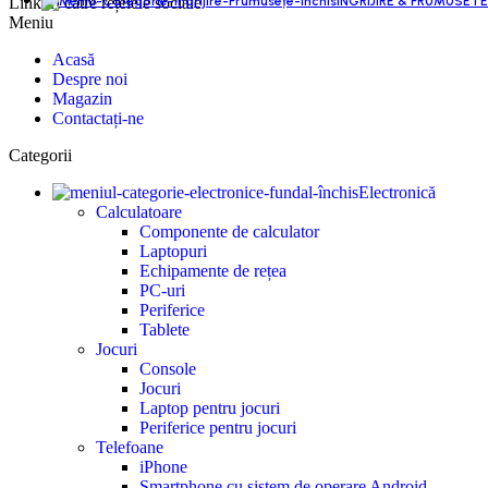
INGRIJIRE & FRUMUSETE
Linkuri către rețelele sociale
Meniu
Acasă
Despre noi
Magazin
Contactați-ne
Categorii
Electronică
Calculatoare
Componente de calculator
Laptopuri
Echipamente de rețea
PC-uri
Periferice
Tablete
Jocuri
Console
Jocuri
Laptop pentru jocuri
Periferice pentru jocuri
Telefoane
iPhone
Smartphone cu sistem de operare Android