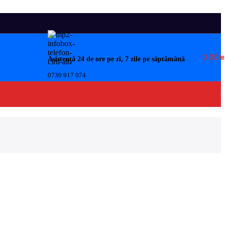
0.00
Le
Asistență 24 de ore pe zi, 7 zile pe săptămână
0730 917 074