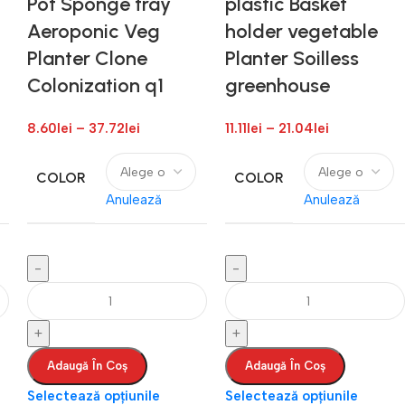
Pot Sponge tray
plastic Basket
Aeroponic Veg
holder vegetable
Planter Clone
Planter Soilless
Colonization q1
greenhouse
8.60
lei
–
37.72
lei
11.11
lei
–
21.04
lei
COLOR
COLOR
Anulează
Anulează
Adaugă În Coș
Adaugă În Coș
Selectează opțiunile
Selectează opțiunile