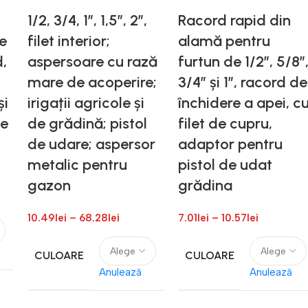
1/2, 3/4, 1″, 1,5″, 2″,
Racord rapid din
e
filet interior;
alamă pentru
,
aspersoare cu rază
furtun de 1/2”, 5/8”
mare de acoperire;
3/4” și 1”, racord de
și
irigații agricole și
închidere a apei, c
pe
de grădină; pistol
filet de cupru,
de udare; aspersor
adaptor pentru
metalic pentru
pistol de udat
gazon
grădina
10.49
lei
–
68.28
lei
7.01
lei
–
10.57
lei
CULOARE
CULOARE
Anulează
Anulează