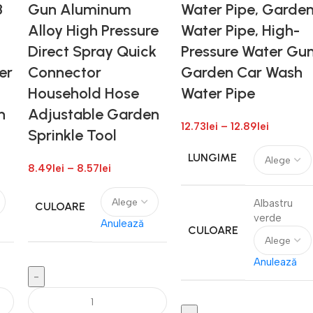
8
Gun Aluminum
Water Pipe, Garde
Alloy High Pressure
Water Pipe, High-
Direct Spray Quick
Pressure Water Gun
er
Connector
Garden Car Wash
Household Hose
Water Pipe
n
Adjustable Garden
12.73
lei
–
12.89
lei
Sprinkle Tool
LUNGIME
8.49
lei
–
8.57
lei
Albastru
CULOARE
verde
Anulează
CULOARE
Anulează