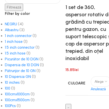
1 set de 360,
Filtrează
Filter by color
aspersor rotativ d
grădină cu trepied
NEGRU
(4)
pentru gazon, cu
Albastru
(3)
suport telescopic 
1 inch connector
(1)
1 inch hose
(1)
cap de aspersor 
1.5 inch connector
(1)
trepied, din oțel
1.5 inch hose
(1)
inoxidabil
Picurător de 10 DGN
(1)
Dispersia de 10 DGN
(1)
15.85
lei
Pătrunjor de 10 GN
(1)
10 Dispersia GN
(1)
10 inches
(1)
CULOARE
100
(1)
Anulează
100cmx1000cm
(1)
100cmx1500cm
(1)
100Pcs
(1)