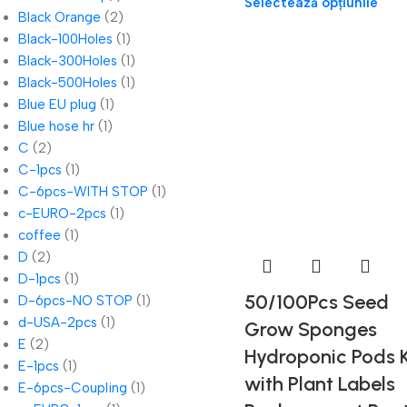
Selectează opțiunile
Black Orange
(2)
Black-100Holes
(1)
Black-300Holes
(1)
Black-500Holes
(1)
Blue EU plug
(1)
Blue hose hr
(1)
C
(2)
C-1pcs
(1)
C-6pcs-WITH STOP
(1)
c-EURO-2pcs
(1)
coffee
(1)
D
(2)
D-1pcs
(1)
50/100Pcs Seed
D-6pcs-NO STOP
(1)
d-USA-2pcs
(1)
Grow Sponges
E
(2)
Hydroponic Pods K
E-1pcs
(1)
with Plant Labels
E-6pcs-Coupling
(1)