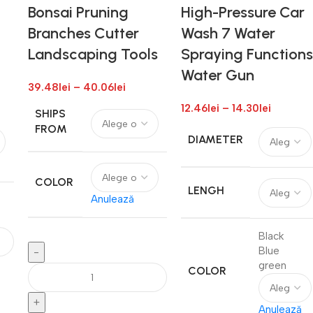
Bonsai Pruning
High-Pressure Car
Branches Cutter
Wash 7 Water
Landscaping Tools
Spraying Functions
Water Gun
39.48
lei
–
40.06
lei
12.46
lei
–
14.30
lei
SHIPS
FROM
DIAMETER
COLOR
LENGH
Anulează
Black
Blue
green
COLOR
Anulează