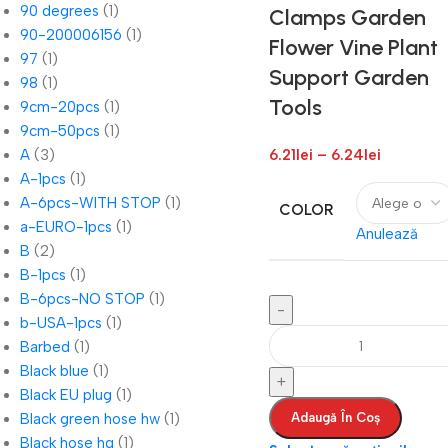
90 degrees
(1)
Clamps Garden
90-200006156
(1)
Flower Vine Plant
97
(1)
Support Garden
98
(1)
Tools
9cm-20pcs
(1)
9cm-50pcs
(1)
A
(3)
6.21
lei
–
6.24
lei
A-1pcs
(1)
A-6pcs-WITH STOP
(1)
COLOR
a-EURO-1pcs
(1)
Anulează
B
(2)
B-1pcs
(1)
B-6pcs-NO STOP
(1)
b-USA-1pcs
(1)
Barbed
(1)
Black blue
(1)
Black EU plug
(1)
Black green hose hw
(1)
Adaugă În Coș
Black hose hq
(1)