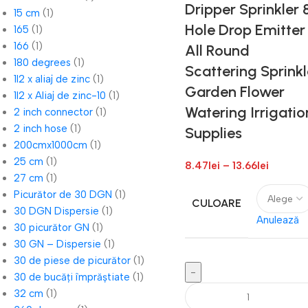
Dripper Sprinkler 
15 cm
(1)
Hole Drop Emitter
165
(1)
166
(1)
All Round
180 degrees
(1)
Scattering Sprinkl
1I2 x aliaj de zinc
(1)
Garden Flower
1I2 x Aliaj de zinc-10
(1)
Watering Irrigatio
2 inch connector
(1)
2 inch hose
(1)
Supplies
200cmx1000cm
(1)
25 cm
(1)
8.47
lei
–
13.66
lei
27 cm
(1)
Picurător de 30 DGN
(1)
CULOARE
30 DGN Dispersie
(1)
Anulează
30 picurător GN
(1)
30 GN – Dispersie
(1)
30 de piese de picurător
(1)
30 de bucăți împrăștiate
(1)
32 cm
(1)