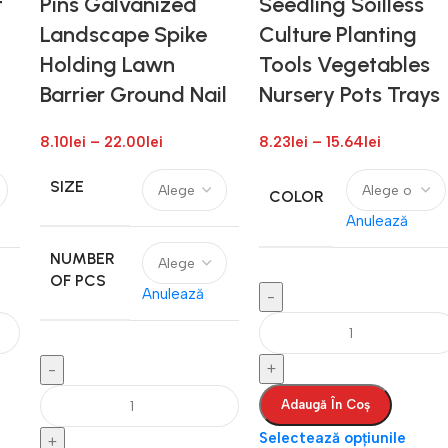
t
Pins Galvanized
Seedling Soilless
Landscape Spike
Culture Planting
Holding Lawn
Tools Vegetables
Barrier Ground Nail
Nursery Pots Trays
8.10
lei
–
22.00
lei
8.23
lei
–
15.64
lei
SIZE
COLOR
Anulează
NUMBER
OF PCS
Anulează
Adaugă În Coș
Selectează opțiunile