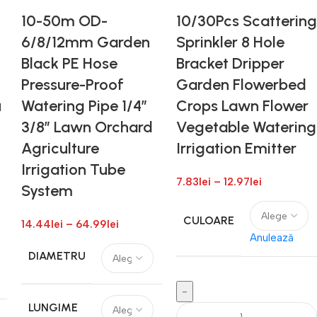
10-50m OD-
10/30Pcs Scattering
6/8/12mm Garden
Sprinkler 8 Hole
,
Black PE Hose
Bracket Dripper
Pressure-Proof
Garden Flowerbed
u
Watering Pipe 1/4″
Crops Lawn Flower
3/8″ Lawn Orchard
Vegetable Watering
Agriculture
Irrigation Emitter
Irrigation Tube
7.83
lei
–
12.97
lei
System
CULOARE
14.44
lei
–
64.99
lei
Anulează
DIAMETRU
LUNGIME