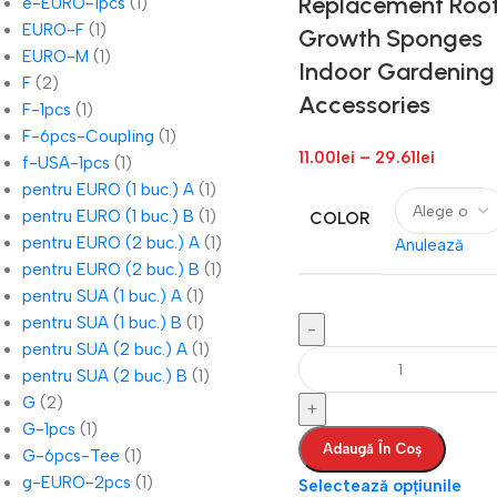
Replacement Roo
e-EURO-1pcs
(1)
EURO-F
(1)
Growth Sponges
EURO-M
(1)
Indoor Gardening
F
(2)
Accessories
F-1pcs
(1)
F-6pcs-Coupling
(1)
11.00
lei
–
29.61
lei
f-USA-1pcs
(1)
pentru EURO (1 buc.) A
(1)
pentru EURO (1 buc.) B
(1)
COLOR
pentru EURO (2 buc.) A
(1)
Anulează
pentru EURO (2 buc.) B
(1)
pentru SUA (1 buc.) A
(1)
pentru SUA (1 buc.) B
(1)
pentru SUA (2 buc.) A
(1)
pentru SUA (2 buc.) B
(1)
G
(2)
G-1pcs
(1)
Adaugă În Coș
G-6pcs-Tee
(1)
g-EURO-2pcs
(1)
Selectează opțiunile