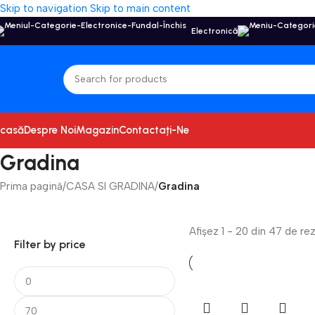
Skip to navigation
Skip to main content
Electronică
casă
Despre Noi
Magazin
Contactați-Ne
Gradina
Prima pagină
/
CASA SI GRADINA
/
Gradina
Afișez 1 - 20 din 47 de re
Filter by price