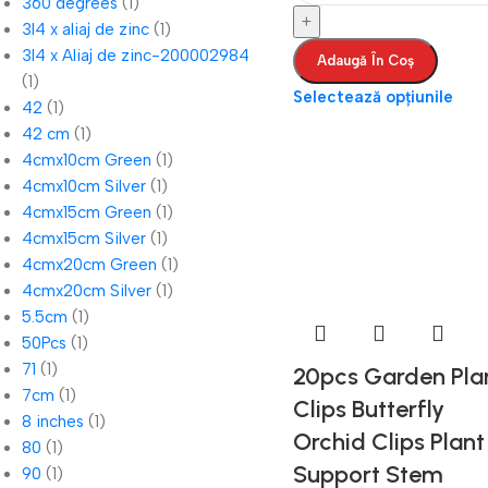
360 degrees
(1)
3I4 x aliaj de zinc
(1)
3I4 x Aliaj de zinc-200002984
Adaugă În Coș
(1)
Selectează opțiunile
42
(1)
42 cm
(1)
4cmx10cm Green
(1)
4cmx10cm Silver
(1)
4cmx15cm Green
(1)
4cmx15cm Silver
(1)
4cmx20cm Green
(1)
4cmx20cm Silver
(1)
5.5cm
(1)
50Pcs
(1)
71
(1)
20pcs Garden Pla
7cm
(1)
Clips Butterfly
8 inches
(1)
Orchid Clips Plant
80
(1)
Support Stem
90
(1)