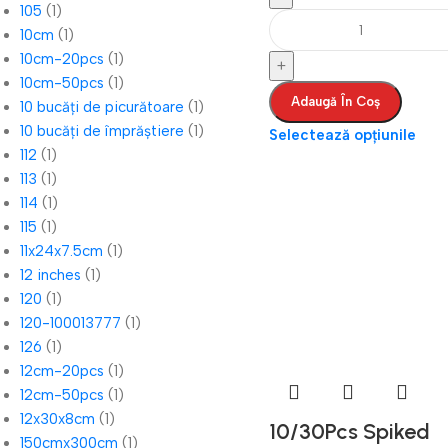
105
(1)
10cm
(1)
10cm-20pcs
(1)
10cm-50pcs
(1)
Adaugă În Coș
10 bucăți de picurătoare
(1)
10 bucăți de împrăștiere
(1)
Selectează opțiunile
112
(1)
113
(1)
114
(1)
115
(1)
11x24x7.5cm
(1)
12 inches
(1)
120
(1)
120-100013777
(1)
126
(1)
12cm-20pcs
(1)
12cm-50pcs
(1)
12x30x8cm
(1)
10/30Pcs Spiked
150cmx300cm
(1)