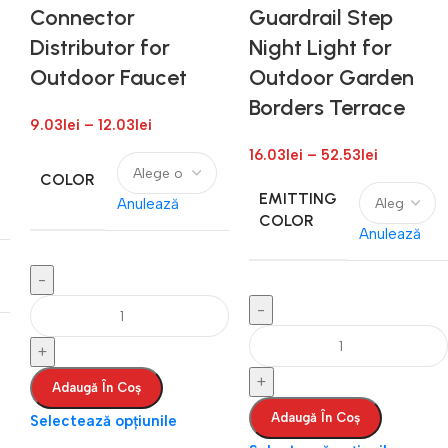
Connector
Guardrail Step
Distributor for
Night Light for
Outdoor Faucet
Outdoor Garden
Borders Terrace
9.03
lei
–
12.03
lei
16.03
lei
–
52.53
lei
COLOR
EMITTING
Anulează
COLOR
Anulează
Adaugă În Coș
Adaugă În Coș
Selectează opțiunile