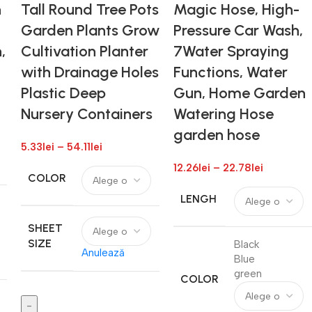
n
Tall Round Tree Pots
Magic Hose, High-
Garden Plants Grow
Pressure Car Wash,
,
Cultivation Planter
7Water Spraying
with Drainage Holes
Functions, Water
Plastic Deep
Gun, Home Garden
Nursery Containers
Watering Hose
garden hose
5.33
lei
–
54.11
lei
12.26
lei
–
22.78
lei
COLOR
LENGH
SHEET
SIZE
Black
Anulează
Blue
green
COLOR