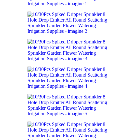
la
10.57lei