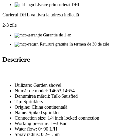
Livrare prin curierat DHL
Curierul DHL va livra la adresa indicată
2-3 zile
Garanție de 1 an
Retururi gratuite în termen de 30 de zile
Descriere
Utilizare:
Garden shovel
Număr de model:
14653,14654
Denumirea mărcii:
Talk-Satisfied
Tip:
Sprinklers
Origine:
China continentală
Name:
Spiked sprinkler
Connection size:
1/4 inch locked connection
Working pressure:
1~3 Bar
Water flow:
0~90 L/H
Spray radius:
0.2~1.5m