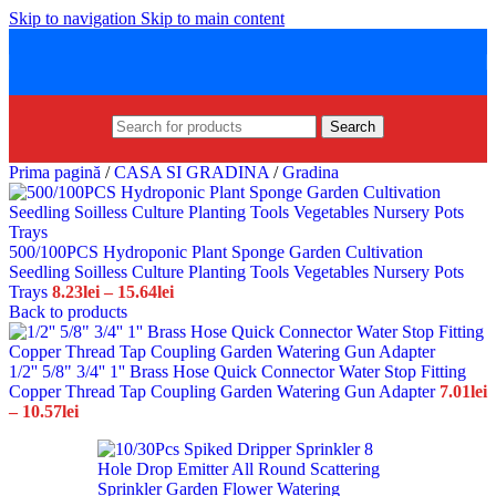
Skip to navigation
Skip to main content
Search
Prima pagină
/
CASA SI GRADINA
/
Gradina
500/100PCS Hydroponic Plant Sponge Garden Cultivation
Seedling Soilless Culture Planting Tools Vegetables Nursery Pots
Interval
Trays
8.23
lei
–
15.64
lei
de
Back to products
prețuri:
8.23lei
până
1/2'' 5/8" 3/4'' 1'' Brass Hose Quick Connector Water Stop Fitting
la
Copper Thread Tap Coupling Garden Watering Gun Adapter
7.01
lei
Interval
15.64lei
–
10.57
lei
de
prețuri:
7.01lei
până