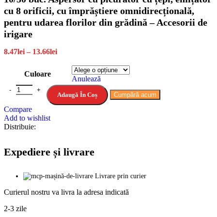
cu 8 orificii, cu împrăștiere omnidirecțională,
pentru udarea florilor din grădină – Accesorii de
irigare
Interval
8.47
lei
–
13.66
lei
de
prețuri:
Culoare
8.47lei
Anulează
până
Cantitate 10/30 buc. Aspersor cu picurător cu țepi, emițător cu 8 orifici
la
Adaugă În Coș
Cumpără acum
13.66lei
Compare
Add to wishlist
Distribuie:
Expediere și livrare
Livrare prin curier
Curierul nostru va livra la adresa indicată
2-3 zile