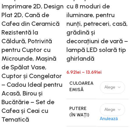
Imprimare 2D, Design
cu 8 moduri de
Plat 2D, Cană de
iluminare, pentru
Cafea din Ceramică
nunți, petreceri, casă,
Rezistentă la
grădină și
Căldură, Potrivită
decorațiuni de vară –
pentru Cuptor cu
lampă LED solară tip
Microunde, Mașină
ghirlandă
de Spălat Vase,
6.92
lei
–
13.69
lei
Cuptor și Congelator
CULOAREA
– Cadou Ideal pentru
EMISĂ
Acasă, Birou și
Bucătărie – Set de
PUTERE
Cafea și Ceai cu
(ÎN WAȚI)
Tematică
Anulează