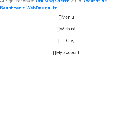
All right reserved
Util Mag Oferte
2025
Realizat de
Beaphoenix WebDesign ltd
.
Meniu
Wishlist
Coș
onică
My account