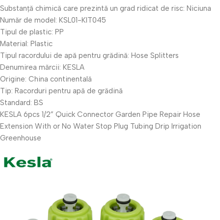
Substanță chimică care prezintă un grad ridicat de risc:
Niciuna
Număr de model:
KSL01-KIT045
Tipul de plastic:
PP
Material:
Plastic
Tipul racordului de apă pentru grădină:
Hose Splitters
Denumirea mărcii:
KESLA
Origine:
China continentală
Tip:
Racorduri pentru apă de grădină
Standard:
BS
KESLA 6pcs 1/2” Quick Connector Garden Pipe Repair Hose
Extension With or No Water Stop Plug Tubing Drip Irrigation
Greenhouse