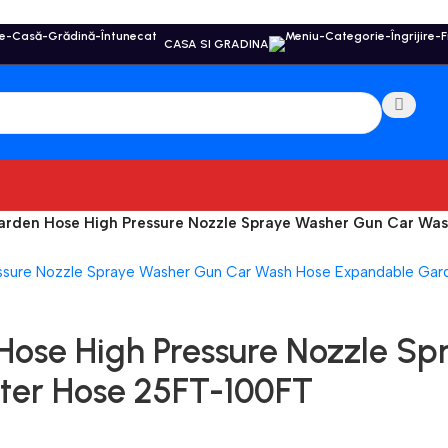
CASA SI GRADINA
Garden Hose High Pressure Nozzle Spraye Washer Gun Car W
Hose High Pressure Nozzle S
ter Hose 25FT-100FT