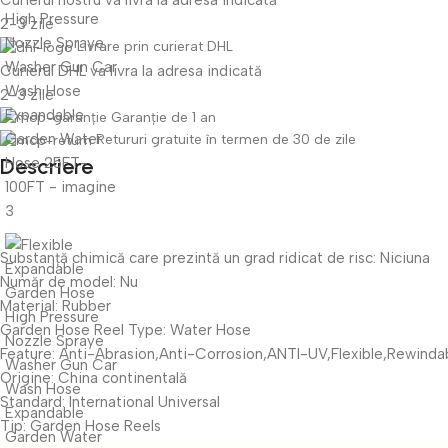
Curierul nostru va livra la adresa indicată
2-3 zile
Livrare prin curierat DHL
Curierul DHL va livra la adresa indicată
2-3 zile
Garanție de 1 an
Retururi gratuite în termen de 30 de zile
Descriere
Substanță chimică care prezintă un grad ridicat de risc:
Niciuna
Număr de model:
Nu
Material:
Rubber
Garden Hose Reel Type:
Water Hose
Feature:
Anti-Abrasion,Anti-Corrosion,ANTI-UV,Flexible,Rewinda
Origine:
China continentală
Standard:
International Universal
Tip:
Garden Hose Reels