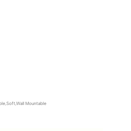
ble,Soft,Wall Mountable