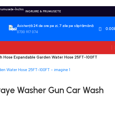
INGRIJIRE & FRUMUSETE
Asistență 24 de ore pe zi, 7 zile pe săptămână
0.00
0730 917 074
ash Hose Expandable Garden Water Hose 25FT-100FT
praye Washer Gun Car Wash