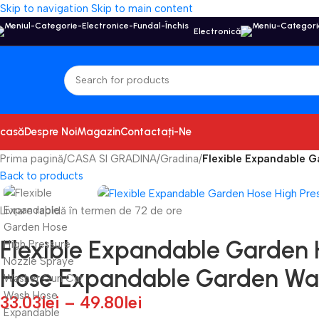
Skip to navigation
Skip to main content
Electronică
casă
Despre Noi
Magazin
Contactați-Ne
Prima pagină
/
CASA SI GRADINA
/
Gradina
/
Flexible Expandable 
Back to products
Livrare rapidă în termen de 72 de ore
Flexible Expandable Garden 
Hose Expandable Garden Wa
33.03
lei
–
49.80
lei