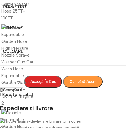
DIAMETRU
LUNGIME
CULOARE
Adaugă În Coș
Cumpără Acum
Compare
Add to wishlist
Expediere și livrare
Livrare prin curier