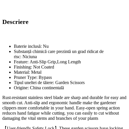
Descriere
Baterie inclusă:
Nu
Substanță chimică care prezintă un grad ridicat de
risc:
Niciuna
Feature:
Anti-Slip Grip,Long Length
Finishing:
Not Coated
Material:
Metal
Pruner Type:
Bypass
Tipul uneltei de tăiere:
Garden Scissors
Origine:
China continentală
Rust-resistant stainless steel blade are sharp and durable for easy and
smooth cut. Anti-slip and ergonomic handle make the gardener
clippers more comfortable in your hand. Easy-open spring action
reduces hand fatigue while cutting. you can easily to cut without
damaging the vital stems and branches of your plants
【User-friendly Safety Lock】These garden scissors have locking