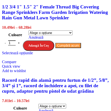
1/2 3/4 1″ 1.5″ 2″ Female Thread Big Covering
Range Sprinklers Farm Garden Irrigation Watering
Rain Gun Metal Lawn Sprinkler
10.49
lei
–
68.28
lei
Culoare
Anulează
Adaugă În Coș
Cumpără acum
Selectează opțiunile
Compare
Quick view
Add to wishlist
Racord rapid din alamă pentru furtun de 1/2”, 5/8”,
3/4” și 1”, racord de închidere a apei, cu filet de
cupru, adaptor pentru pistol de udat grădina
7.01
lei
–
10.57
lei
Culoare
Anulează