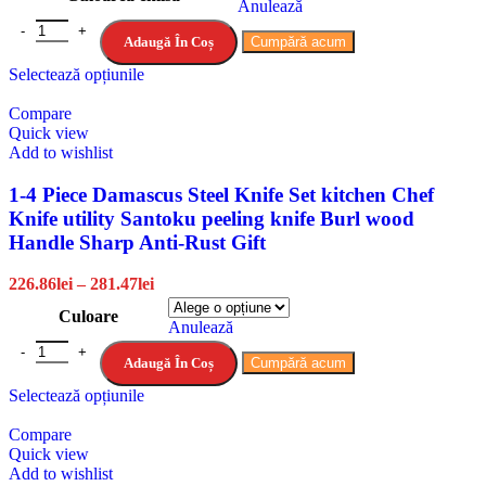
Anulează
Adaugă În Coș
Cumpără acum
Selectează opțiunile
Compare
Quick view
Add to wishlist
1-4 Piece Damascus Steel Knife Set kitchen Chef
Knife utility Santoku peeling knife Burl wood
Handle Sharp Anti-Rust Gift
226.86
lei
–
281.47
lei
Culoare
Anulează
Adaugă În Coș
Cumpără acum
Selectează opțiunile
Compare
Quick view
Add to wishlist