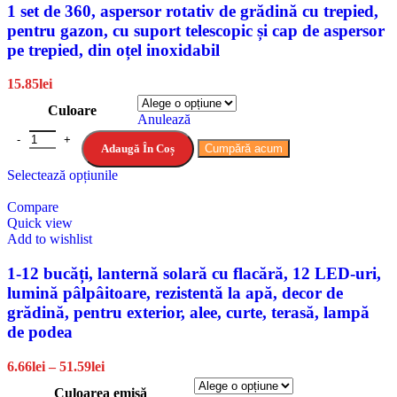
1 set de 360, aspersor rotativ de grădină cu trepied,
pentru gazon, cu suport telescopic și cap de aspersor
pe trepied, din oțel inoxidabil
15.85
lei
Culoare
Anulează
Adaugă În Coș
Cumpără acum
Selectează opțiunile
Compare
Quick view
Add to wishlist
1-12 bucăți, lanternă solară cu flacără, 12 LED-uri,
lumină pâlpâitoare, rezistentă la apă, decor de
grădină, pentru exterior, alee, curte, terasă, lampă
de podea
6.66
lei
–
51.59
lei
Culoarea emisă