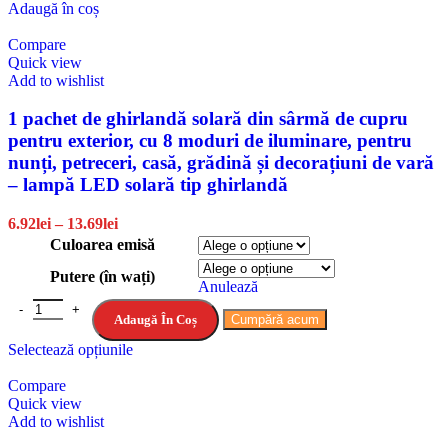
Adaugă în coș
Compare
Quick view
Add to wishlist
1 pachet de ghirlandă solară din sârmă de cupru
pentru exterior, cu 8 moduri de iluminare, pentru
nunți, petreceri, casă, grădină și decorațiuni de vară
– lampă LED solară tip ghirlandă
6.92
lei
–
13.69
lei
Culoarea emisă
Putere (în wați)
Anulează
Adaugă În Coș
Cumpără acum
Selectează opțiunile
Compare
Quick view
Add to wishlist