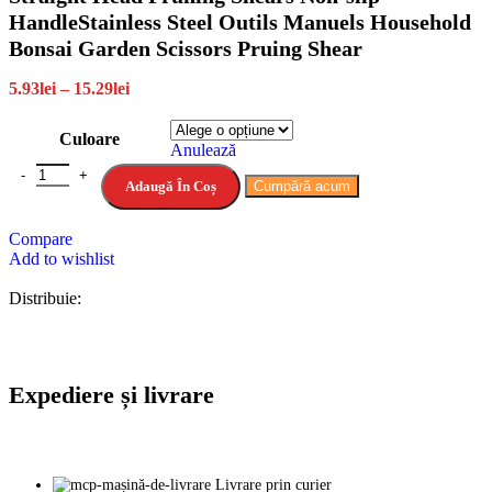
HandleStainless Steel Outils Manuels Household
Bonsai Garden Scissors Pruing Shear
5.93
lei
–
15.29
lei
Culoare
Anulează
Adaugă În Coș
Cumpără acum
Compare
Add to wishlist
Distribuie:
Expediere și livrare
Livrare prin curier