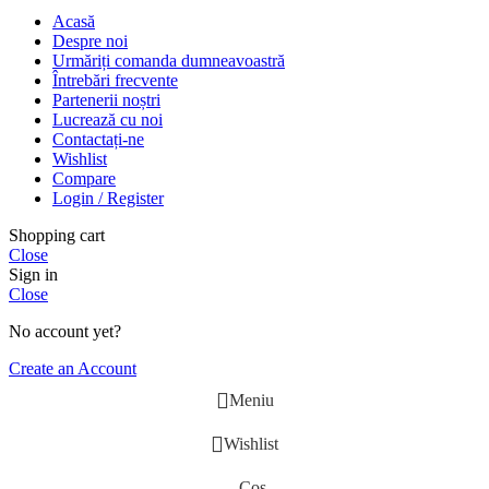
Acasă
Despre noi
Urmăriți comanda dumneavoastră
Întrebări frecvente
Partenerii noștri
Lucrează cu noi
Contactați-ne
Wishlist
Compare
Login / Register
Shopping cart
Close
Sign in
Close
No account yet?
Create an Account
Meniu
Wishlist
Coș