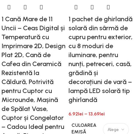
1 Cană Mare de 11
1 pachet de ghirlandă
Uncii – Ceas Digital și
solară din sârmă de
Temperatură cu
cupru pentru exterior,
Imprimare 2D, Design
cu 8 moduri de
Plat 2D, Cană de
iluminare, pentru
Cafea din Ceramică
nunți, petreceri, casă,
Rezistentă la
grădină și
Căldură, Potrivită
decorațiuni de vară –
pentru Cuptor cu
lampă LED solară tip
Microunde, Mașină
ghirlandă
de Spălat Vase,
6.92
lei
–
13.69
lei
Cuptor și Congelator
CULOAREA
– Cadou Ideal pentru
EMISĂ