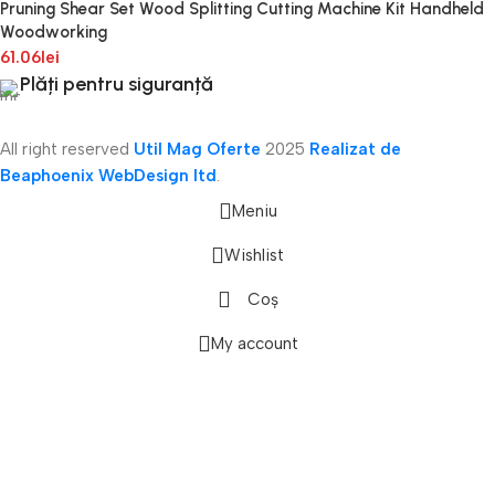
Pruning Shear Set Wood Splitting Cutting Machine Kit Handheld
Woodworking
61.06
lei
Plăți pentru siguranță
All right reserved
Util Mag Oferte
2025
Realizat de
Beaphoenix WebDesign ltd
.
Meniu
Wishlist
Coș
onică
My account