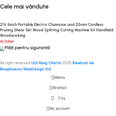
Cele mai vândute
21V 6inch Portable Electric Chainsaw and 25mm Cordless
Pruning Shear Set Wood Splitting Cutting Machine Kit Handheld
Woodworking
61.06
lei
Plăți pentru siguranță
All right reserved
Util Mag Oferte
2025
Realizat de
Beaphoenix WebDesign ltd
.
Meniu
Wishlist
Coș
onică
My account