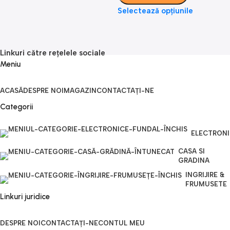
Selectează opțiunile
S
Linkuri către rețelele sociale
Meniu
ACASĂ
DESPRE NOI
MAGAZIN
CONTACTAȚI-NE
Categorii
ELECTRON
CASA SI
GRADINA
INGRIJIRE &
FRUMUSETE
Linkuri juridice
DESPRE NOI
CONTACTAȚI-NE
CONTUL MEU