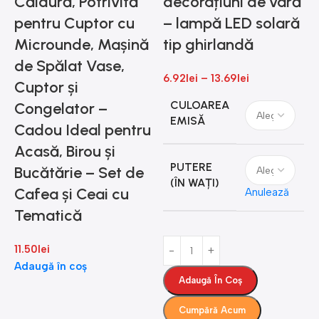
Căldură, Potrivită
decorațiuni de vară
pentru Cuptor cu
– lampă LED solară
s
Microunde, Mașină
tip ghirlandă
de Spălat Vase,
6.92
lei
–
13.69
lei
t
Cuptor și
i
CULOAREA
Congelator –
EMISĂ
Cadou Ideal pentru
1
Acasă, Birou și
PUTERE
Bucătărie – Set de
(ÎN WAȚI)
Cafea și Ceai cu
Anulează
Tematică
11.50
lei
Adaugă în coș
Adaugă În Coș
Cumpără Acum