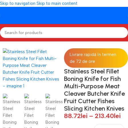
Skip to navigation
Skip to main content
Prima pagină
/
BUCATARIE
/
USTENSILE DE BUCATARIE
Livrare rapidă în termen
de 72 de ore
Stainless Steel Fillet
Boning Knife for Fish
Multi-Purpose Meat
Cleaver Butcher Knife
Fruit Cutter Fishes
Slicing Kitchen Knives
88.72
lei
–
213.40
lei