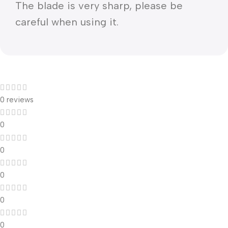
The blade is very sharp, please be
careful when using it.
Recenzii ale clienților
0 reviews
0
0
0
0
0