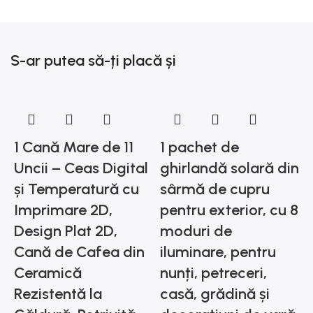
S-ar putea să-ți placă și
1 Cană Mare de 11
1 pachet de
Uncii – Ceas Digital
ghirlandă solară din
și Temperatură cu
sârmă de cupru
Imprimare 2D,
pentru exterior, cu 8
Design Plat 2D,
moduri de
Cană de Cafea din
iluminare, pentru
1
Ceramică
nunți, petreceri,
a
Rezistentă la
casă, grădină și
g