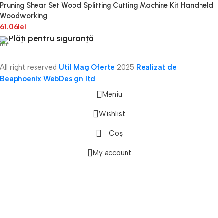
Pruning Shear Set Wood Splitting Cutting Machine Kit Handheld
Woodworking
61.06
lei
Plăți pentru siguranță
All right reserved
Util Mag Oferte
2025
Realizat de
Beaphoenix WebDesign ltd
.
Meniu
Wishlist
Coș
onică
My account