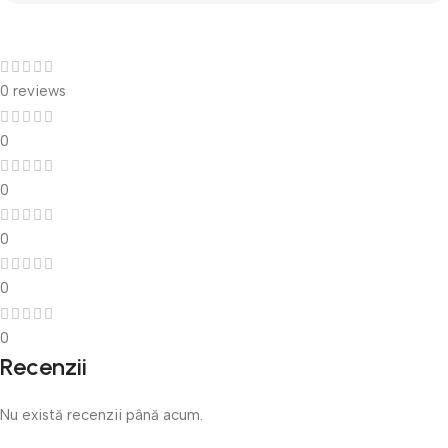
Recenzii ale clienților
0 reviews
0
0
0
0
0
Recenzii
Nu există recenzii până acum.