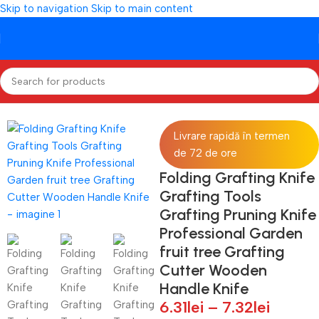
Skip to navigation
Skip to main content
Prima pagină
/
CASA SI GRADINA
/
Unelte de gradina
Livrare rapidă în termen
de 72 de ore
Folding Grafting Knife
Grafting Tools
Grafting Pruning Knife
Professional Garden
fruit tree Grafting
Cutter Wooden
Handle Knife
6.31
lei
–
7.32
lei