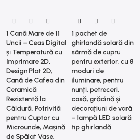
1 Cană Mare de 11
1 pachet de
Uncii – Ceas Digital
ghirlandă solară din
și Temperatură cu
sârmă de cupru
Imprimare 2D,
pentru exterior, cu 8
Design Plat 2D,
moduri de
Cană de Cafea din
iluminare, pentru
1
Ceramică
nunți, petreceri,
a
Rezistentă la
casă, grădină și
g
Căldură, Potrivită
decorațiuni de vară
pentru Cuptor cu
– lampă LED solară
s
Microunde, Mașină
tip ghirlandă
de Spălat Vase,