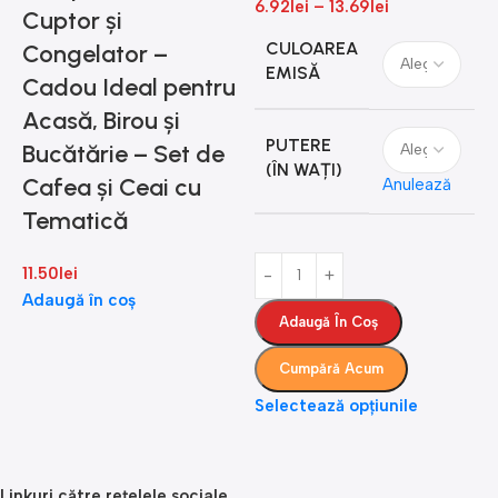
6.92
lei
–
13.69
lei
t
Cuptor și
i
CULOAREA
Congelator –
EMISĂ
Cadou Ideal pentru
1
Acasă, Birou și
PUTERE
Bucătărie – Set de
(ÎN WAȚI)
Cafea și Ceai cu
Anulează
Tematică
11.50
lei
Adaugă în coș
Adaugă În Coș
Cumpără Acum
Selectează opțiunile
S
Linkuri către rețelele sociale