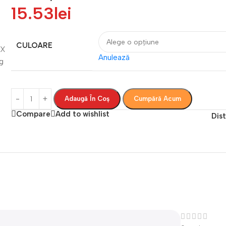
15.53
lei
CULOARE
Anulează
Adaugă În Coș
Cumpără Acum
Compare
Add to wishlist
Dist