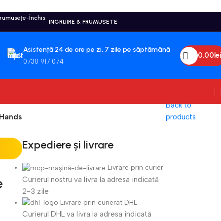
INGRIJIRE & FRUMUSETE
Asistență 24 de ore pe zi, 7 zile pe săptămână
0.00
Lei
0730 917 074
Back to
 Hands
products
Expediere și livrare
Livrare prin curier
Curierul nostru va livra la adresa indicată
e
2-3 zile
Livrare prin curierat DHL
Curierul DHL va livra la adresa indicată