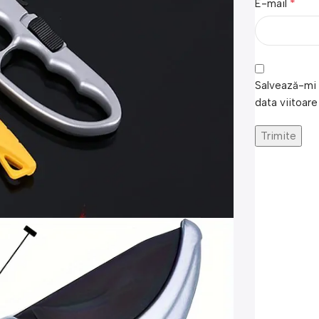
*
E-mail
Salvează-mi 
data viitoare