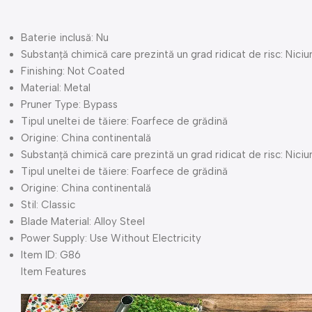
Baterie inclusă:
Nu
Substanță chimică care prezintă un grad ridicat de risc:
Niciu
Finishing:
Not Coated
Material:
Metal
Pruner Type:
Bypass
Tipul uneltei de tăiere:
Foarfece de grădină
Origine:
China continentală
Substanță chimică care prezintă un grad ridicat de risc:
Niciu
Tipul uneltei de tăiere:
Foarfece de grădină
Origine:
China continentală
Stil:
Classic
Blade Material:
Alloy Steel
Power Supply:
Use Without Electricity
Item ID:
G86
Item Features