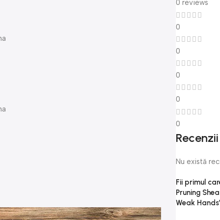
0 reviews
0
na
0
0
0
na
0
Recenzii
Nu există re
Fii primul ca
Pruning Shea
Weak Hands