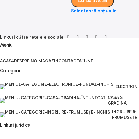
Cumpără Acum
Selectează opțiunile
S
Linkuri către rețelele sociale
Meniu
ACASĂ
DESPRE NOI
MAGAZIN
CONTACTAȚI-NE
Categorii
ELECTRON
CASA SI
GRADINA
INGRIJIRE &
FRUMUSETE
Linkuri juridice