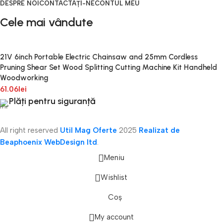
DESPRE NOI
CONTACTAȚI-NE
CONTUL MEU
Cele mai vândute
21V 6inch Portable Electric Chainsaw and 25mm Cordless
Pruning Shear Set Wood Splitting Cutting Machine Kit Handheld
Woodworking
61.06
lei
Plăți pentru siguranță
All right reserved
Util Mag Oferte
2025
Realizat de
Beaphoenix WebDesign ltd
.
Meniu
Wishlist
Coș
onică
My account