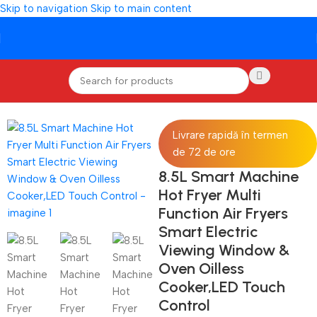
Skip to navigation
Skip to main content
Prima pagină
/
BUCATARIE
/
Airfryer
Livrare rapidă în termen
de 72 de ore
8.5L Smart Machine
Hot Fryer Multi
Function Air Fryers
Smart Electric
Viewing Window &
Oven Oilless
Cooker,LED Touch
Control