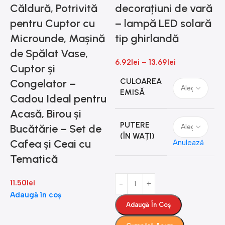
g
Căldură, Potrivită
decorațiuni de vară
pentru Cuptor cu
– lampă LED solară
s
Microunde, Mașină
tip ghirlandă
de Spălat Vase,
6.92
lei
–
13.69
lei
t
Cuptor și
i
CULOAREA
Congelator –
EMISĂ
Cadou Ideal pentru
1
Acasă, Birou și
PUTERE
Bucătărie – Set de
(ÎN WAȚI)
Cafea și Ceai cu
Anulează
Tematică
11.50
lei
Adaugă în coș
Adaugă În Coș