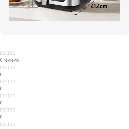
Recenzii ale clienților
0 reviews
0
0
0
0