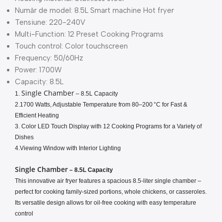
Număr de model:
8.5L Smart machine Hot fryer
Tensiune:
220-240V
Multi-Function:
12 Preset Cooking Programs
Touch control:
Color touchscreen
Frequency:
50/60Hz
Power:
1700W
Capacity:
8.5L
Single Chamber
1.
– 8.5L Capacity
2.1700 Watts, Adjustable Temperature from 80–200 °C for Fast &
Efficient Heating
3. Color LED Touch Display with 12 Cooking Programs for a Variety of
Dishes
4.Viewing Window with Interior Lighting
Single Chamber
– 8.5L Capacity
This innovative air fryer features a spacious 8.5-liter single chamber –
perfect for cooking family-sized portions, whole chickens, or casseroles.
Its versatile design allows for oil-free cooking with easy temperature
control