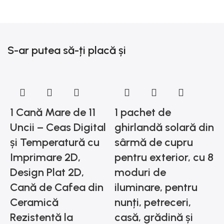
S-ar putea să-ți placă și
1 Cană Mare de 11
1 pachet de
Uncii – Ceas Digital
ghirlandă solară din
și Temperatură cu
sârmă de cupru
Imprimare 2D,
pentru exterior, cu 8
Design Plat 2D,
moduri de
Cană de Cafea din
iluminare, pentru
1
Ceramică
nunți, petreceri,
a
Rezistentă la
casă, grădină și