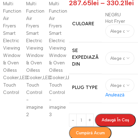
287.65
lei
–
330.21
lei
NEGRU
Hot Fryer
CULOARE
SE
EXPEDIAZĂ
DIN
PLUG TYPE
Anulează
Adaugă În Coș
Cumpără Acum