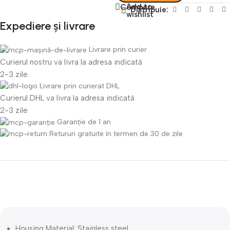
Add to
Compare
Distribuie:
wishlist
Expediere și livrare
Livrare prin curier
Curierul nostru va livra la adresa indicată
2-3 zile
Livrare prin curierat DHL
Curierul DHL va livra la adresa indicată
2-3 zile
Garanție de 1 an
Retururi gratuite în termen de 30 de zile
Descriere
Housing Material:
Stainless steel