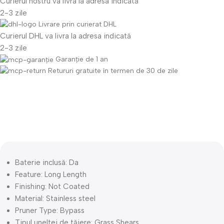
Curierul nostru va livra la adresa indicată
2-3 zile
Livrare prin curierat DHL
Curierul DHL va livra la adresa indicată
2-3 zile
Garanție de 1 an
Retururi gratuite în termen de 30 de zile
Descriere
Baterie inclusă:
Da
Feature:
Long Length
Finishing:
Not Coated
Material:
Stainless steel
Pruner Type:
Bypass
Tipul uneltei de tăiere:
Grass Shears