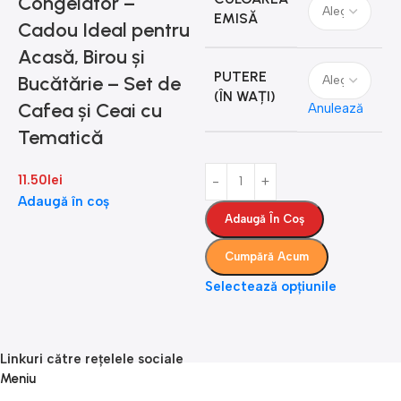
Congelator –
EMISĂ
Cadou Ideal pentru
1
Acasă, Birou și
PUTERE
Bucătărie – Set de
(ÎN WAȚI)
Cafea și Ceai cu
Anulează
Tematică
11.50
lei
Adaugă în coș
Adaugă În Coș
Cumpără Acum
Selectează opțiunile
S
Linkuri către rețelele sociale
Meniu