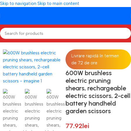
Skip to navigation
Skip to main content
Prima pagină
/
CASA SI GRADINA
/
Unelte de gradina
Livrare rapidă în termen
de 72 de ore
600W brushless
electric pruning
shears, rechargeable
electric scissors, 2-cell
battery handheld
garden scissors
77.92
lei