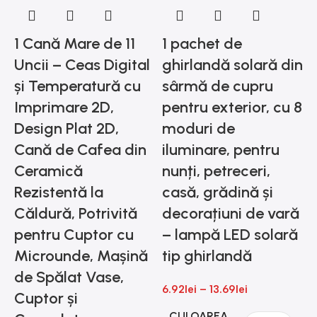
1 Cană Mare de 11
1 pachet de
Uncii – Ceas Digital
ghirlandă solară din
și Temperatură cu
sârmă de cupru
Imprimare 2D,
pentru exterior, cu 8
Design Plat 2D,
moduri de
Cană de Cafea din
iluminare, pentru
1
Ceramică
nunți, petreceri,
a
Rezistentă la
casă, grădină și
g
Căldură, Potrivită
decorațiuni de vară
pentru Cuptor cu
– lampă LED solară
s
Microunde, Mașină
tip ghirlandă
de Spălat Vase,
6.92
lei
–
13.69
lei
t
Cuptor și
i
CULOAREA