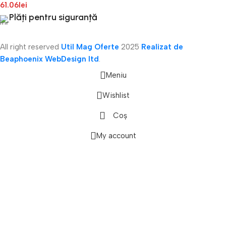
61.06
lei
Plăți pentru siguranță
All right reserved
Util Mag Oferte
2025
Realizat de
Beaphoenix WebDesign ltd
.
Meniu
Wishlist
Coș
onică
My account