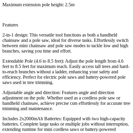
Maximum extension pole height: 2.5m
Features
2-in-1 design: This versatile tool functions as both a handheld
chainsaw and a pole saw, ideal for diverse tasks. Effortlessly switch
between mini chainsaw and pole saw modes to tackle low and high
branches, saving you time and effort.
Extendable Pole (4.6 to 8.5 feet): Adjust the pole length from 4.6
feet to 8.5 feet for maximum reach. Easily access tall trees and hard-
to-reach branches without a ladder, enhancing your safety and
efficiency. Perfect for electric pole saws and battery-powered pole
saws used in tree trimming.
Adjustable angle and direction: Features angle and direction
adjustment on the pole. Whether used as a cordless pole saw or
handheld chainsaw, achieve precise cuts effortlessly for accurate tree
trimming and maintenance.
Includes 2x2000mAh Batteries: Equipped with two high-capacity
batteries. Complete large tasks or multiple jobs without interruption,
extending runtime for mini cordless saws or battery-powered