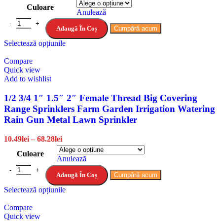
Culoare
Anulează
Adaugă În Coș
Cumpără acum
Selectează opțiunile
Compare
Quick view
Add to wishlist
1/2 3/4 1″ 1.5″ 2″ Female Thread Big Covering
Range Sprinklers Farm Garden Irrigation Watering
Rain Gun Metal Lawn Sprinkler
10.49
lei
–
68.28
lei
Culoare
Anulează
Adaugă În Coș
Cumpără acum
Selectează opțiunile
Compare
Quick view