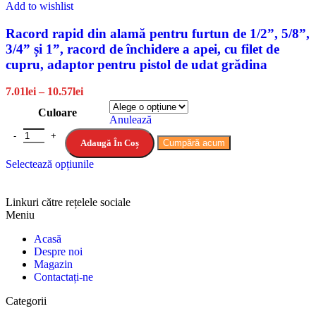
Add to wishlist
Racord rapid din alamă pentru furtun de 1/2”, 5/8”,
3/4” și 1”, racord de închidere a apei, cu filet de
cupru, adaptor pentru pistol de udat grădina
7.01
lei
–
10.57
lei
Culoare
Anulează
Adaugă În Coș
Cumpără acum
Selectează opțiunile
Linkuri către rețelele sociale
Meniu
Acasă
Despre noi
Magazin
Contactați-ne
Categorii