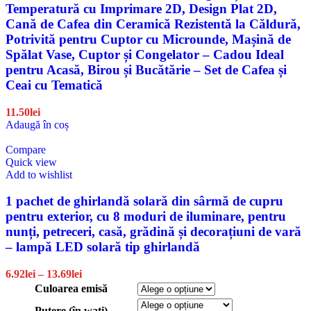
Temperatură cu Imprimare 2D, Design Plat 2D,
Cană de Cafea din Ceramică Rezistentă la Căldură,
Potrivită pentru Cuptor cu Microunde, Mașină de
Spălat Vase, Cuptor și Congelator – Cadou Ideal
pentru Acasă, Birou și Bucătărie – Set de Cafea și
Ceai cu Tematică
11.50
lei
Adaugă în coș
Compare
Quick view
Add to wishlist
1 pachet de ghirlandă solară din sârmă de cupru
pentru exterior, cu 8 moduri de iluminare, pentru
nunți, petreceri, casă, grădină și decorațiuni de vară
– lampă LED solară tip ghirlandă
6.92
lei
–
13.69
lei
Culoarea emisă
Putere (în wați)