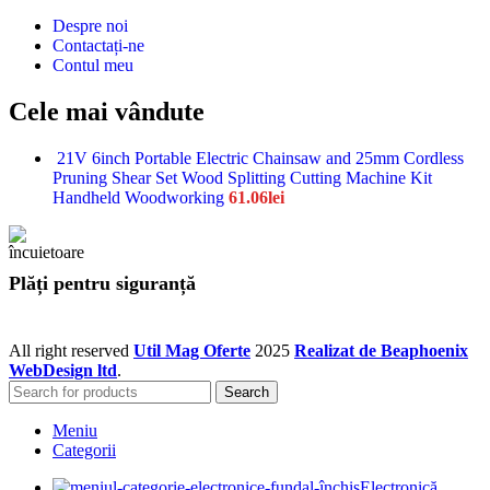
Despre noi
Contactați-ne
Contul meu
Cele mai vândute
21V 6inch Portable Electric Chainsaw and 25mm Cordless
Pruning Shear Set Wood Splitting Cutting Machine Kit
Handheld Woodworking
61.06
lei
Plăți pentru siguranță
All right reserved
Util Mag Oferte
2025
Realizat de Beaphoenix
WebDesign ltd
.
Search
Meniu
Categorii
Electronică