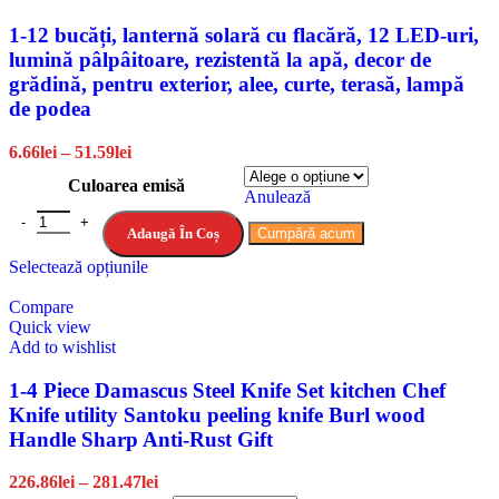
1-12 bucăți, lanternă solară cu flacără, 12 LED-uri,
lumină pâlpâitoare, rezistentă la apă, decor de
grădină, pentru exterior, alee, curte, terasă, lampă
de podea
6.66
lei
–
51.59
lei
Culoarea emisă
Anulează
Adaugă În Coș
Cumpără acum
Selectează opțiunile
Compare
Quick view
Add to wishlist
1-4 Piece Damascus Steel Knife Set kitchen Chef
Knife utility Santoku peeling knife Burl wood
Handle Sharp Anti-Rust Gift
226.86
lei
–
281.47
lei