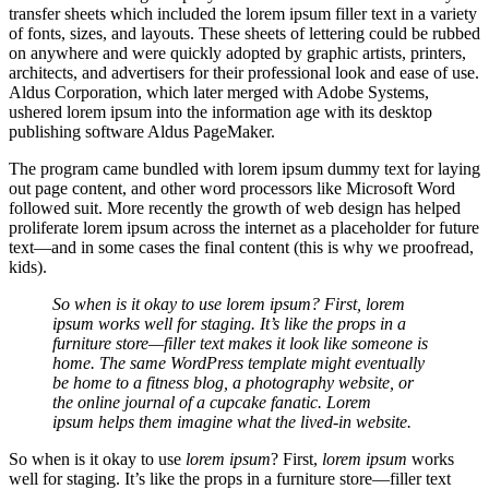
transfer sheets which included the lorem ipsum filler text in a variety
of fonts, sizes, and layouts. These sheets of lettering could be rubbed
on anywhere and were quickly adopted by graphic artists, printers,
architects, and advertisers for their professional look and ease of use.
Aldus Corporation, which later merged with Adobe Systems,
ushered lorem ipsum into the information age with its desktop
publishing software Aldus PageMaker.
The program came bundled with lorem ipsum dummy text for laying
out page content, and other word processors like Microsoft Word
followed suit. More recently the growth of web design has helped
proliferate lorem ipsum across the internet as a placeholder for future
text—and in some cases the final content (this is why we proofread,
kids).
So when is it okay to use lorem ipsum? First, lorem
ipsum works well for staging. It’s like the props in a
furniture store—filler text makes it look like someone is
home. The same WordPress template might eventually
be home to a fitness blog, a photography website, or
the online journal of a cupcake fanatic. Lorem
ipsum helps them imagine what the lived-in website.
So when is it okay to use
lorem ipsum
? First,
lorem ipsum
works
well for staging. It’s like the props in a furniture store—filler text