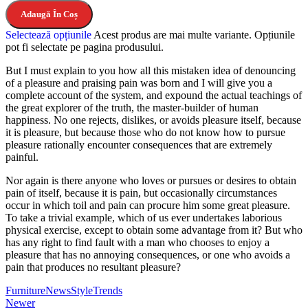
Adaugă În Coș
Selectează opțiunile
Acest produs are mai multe variante. Opțiunile
pot fi selectate pe pagina produsului.
But I must explain to you how all this mistaken idea of denouncing
of a pleasure and praising pain was born and I will give you a
complete account of the system, and expound the actual teachings of
the great explorer of the truth, the master-builder of human
happiness. No one rejects, dislikes, or avoids pleasure itself, because
it is pleasure, but because those who do not know how to pursue
pleasure rationally encounter consequences that are extremely
painful.
Nor again is there anyone who loves or pursues or desires to obtain
pain of itself, because it is pain, but occasionally circumstances
occur in which toil and pain can procure him some great pleasure.
To take a trivial example, which of us ever undertakes laborious
physical exercise, except to obtain some advantage from it? But who
has any right to find fault with a man who chooses to enjoy a
pleasure that has no annoying consequences, or one who avoids a
pain that produces no resultant pleasure?
Furniture
News
Style
Trends
Newer