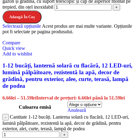
gazon și grădină, cu suport telescopic și cap de aspersor montat pe
trepied, din oțel inoxidabil
Adaugă În Coș
Selectează opțiunile
Acest produs are mai multe variante. Opțiunile
pot fi selectate pe pagina produsului.
Compare
Quick view
Add to wishlist
1-12 bucăți, lanternă solară cu flacără, 12 LED-uri,
lumină pâlpâitoare, rezistentă la apă, decor de
grădină, pentru exterior, alee, curte, terasă, lampă
de podea
6.66
lei
–
51.59
lei
Interval de prețuri: 6.66lei până la 51.59lei
Culoarea emisă
Anulează
Cantitate 1-12 bucăți. Lanterna solară cu flacără, 12 LED-uri,
lumină pâlpâitoare, rezistentă la apă, decor de grădină, pentru
exterior, alei, curte, terasă, lampă de podea